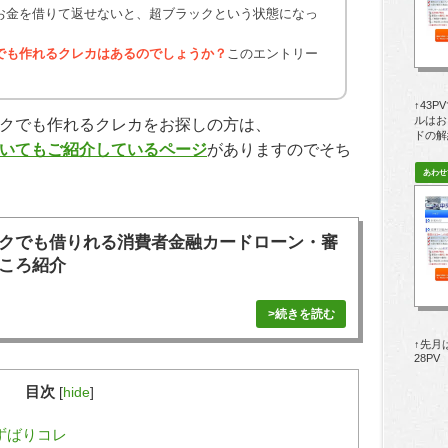
お金を借りて返せないと、超ブラックという状態になっ
でも作れるクレカはあるのでしょうか？
このエントリー
。
↑43
ルはお
クでも作れるクレカをお探しの方は、
ドの解
いてもご紹介しているページ
がありますのでそち
クでも借りれる消費者金融カードローン・審
ころ紹介
↑先月
28PV
目次
[
hide
]
ずばりコレ