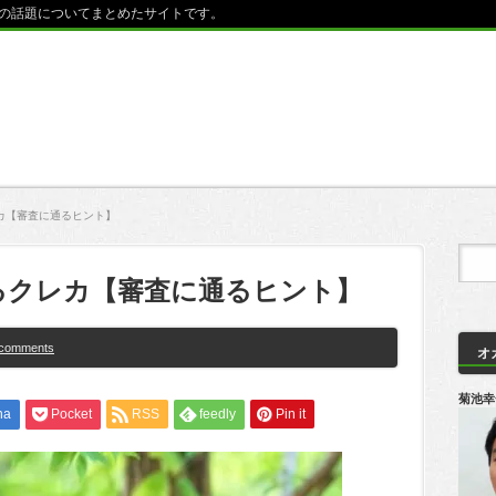
の話題についてまとめたサイトです。
カ【審査に通るヒント】
るクレカ【審査に通るヒント】
 comments
オ
菊池幸
na
Pocket
RSS
feedly
Pin it