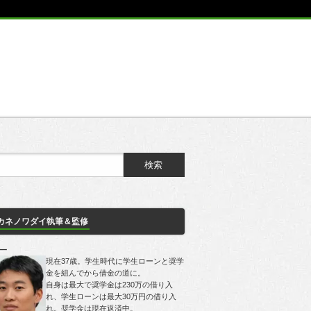
カネノワダイ執筆＆監修
一
現在37歳。学生時代に学生ローンと奨学
金を組んでから借金の道に。
自身は最大で奨学金は230万の借り入
れ、学生ローンは最大30万円の借り入
れ。奨学金は現在返済中。