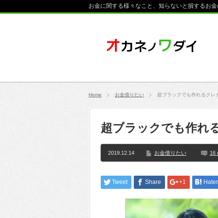
お金に関する様々なこと、知らないと損するお金
Home
お金借りたい
超ブラックでも作れるクレ
超ブラックでも作れ
2019.12.14
お金借りたい
16
Tweet
Share
+1
Hate