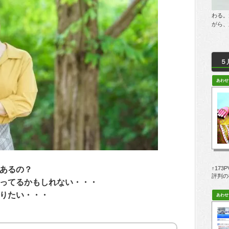
わる。
がら、
５
あるの？
↑17
評判の
ってるかもしれない・・・
りたい・・・