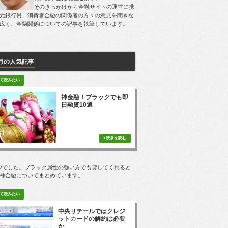
そのきっかけから金融サイトの運営に携
元銀行員、消費者金融の関係者の方々の意見を聞きな
広く、金融関係についての記事を執筆しています。
月の人気記事
神金融！ブラックでも即
日融資10選
3PVでした。ブラック属性の強い方でも貸してくれると
神金融についてまとめています。
中央リテールではクレジ
ットカードの解約は必要
か