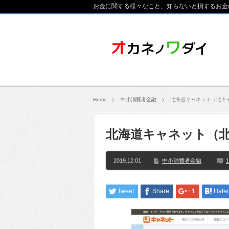
お金に関する様々なこと、知らないと損するお金
Home
中小消費者金融
北海道キャネット（北キ
北海道キャネット（
2019.12.01
中小消費者金融
1
Tweet
Share
+1
Hate