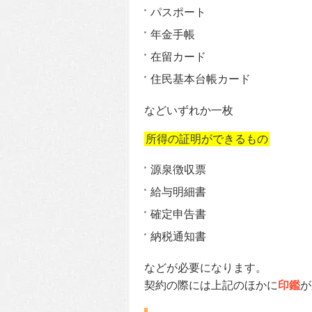
パスポート
年金手帳
在留カード
住民基本台帳カード
などいずれか一枚
所得の証明ができるもの
源泉徴収票
給与明細書
確定申告書
納税通知書
などが必要になります。
契約の際には上記のほかに
印鑑
が