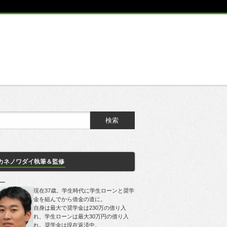
カネノワダイ執筆＆監修
一
現在37歳。学生時代に学生ローンと奨学
金を組んでから借金の道に。
自身は最大で奨学金は230万の借り入
れ、学生ローンは最大30万円の借り入
れ。奨学金は現在返済中。