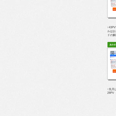
↑43
ルはお
ドの解
↑先月
28PV