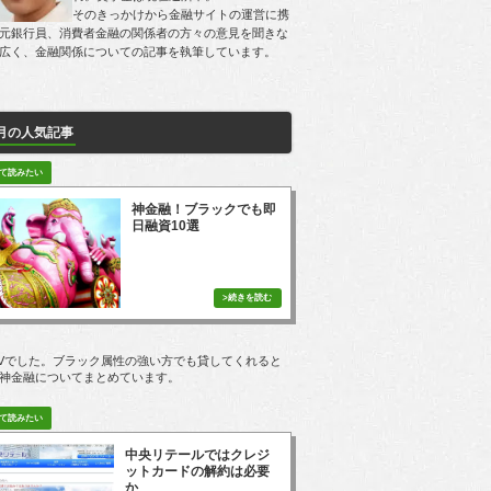
そのきっかけから金融サイトの運営に携
元銀行員、消費者金融の関係者の方々の意見を聞きな
広く、金融関係についての記事を執筆しています。
月の人気記事
神金融！ブラックでも即
日融資10選
3PVでした。ブラック属性の強い方でも貸してくれると
神金融についてまとめています。
中央リテールではクレジ
ットカードの解約は必要
か